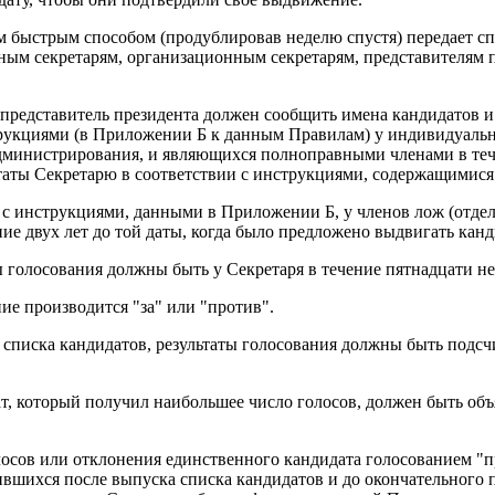
им быстрым способом (продублировав неделю спустя) передает с
ым секретарям, организационным секретарям, представителям п
 представитель президента должен сообщить имена кандидатов 
нструкциями (в Приложении Б к данным Правилам) у индивидуаль
дминистрирования, и являющихся полноправными членами в тече
ьтаты Секретарю в соответствии с инструкциями, содержащимис
 с инструкциями, данными в Приложении Б, у членов лож (отде
е двух лет до той даты, когда было предложено выдвигать кан
 голосования должны быть у Секретаря в течение пятнадцати не
ние производится "за" или "против".
м списка кандидатов, результаты голосования должны быть под
ат, который получил наибольшее число голосов, должен быть об
осов или отклонения единственного кандидата голосованием "пр
вшихся после выпуска списка кандидатов и до окончательного 