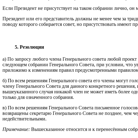
Если Президент не присутствует на таком собрании лично, он м
Президент или его представитель должны не менее чем за тридц
поводу которого собирается совет, но присутствовать имеют пр
5. Резолюции
а) По запросу любого члена Генерального совета любой проект
следующем собрании Генерального Совета, при условии, что ув
приложимо к изменениям правил предусмотренными правилом
б) По всем решениям Генерального совета его члены могут го
члену Генерального Совета для данного конкретного решения,
вышеуказанного случая никакой член не может иметь более одн
только для означенного собрания.
в) По всем решениям Генерального Совета письменное голосо
возвращены секретарю Генерального Совета не позднее, чем че
недействительными.
Примечание:
Вышесказанное относится и к перенесённым собр