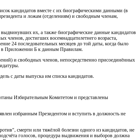
писок кандидатов вместе с их биографическими данными (в
резидента и ложам (отделениям) и свободным членам,
и выдвинувших их, а также биографические данные кандидатов
ных членов, достигших восемнадцатилетнего возраста,
ние 24 последовательных месяцев до той даты, когда было
я в Приложении Б к данным Правилам.
лений) и свободных членов, непосредственно присоединённых
дидатуры.
дель с даты выпуска им списка кандидатов.
считаны Избирательным Комитетом и представлены
ъявлен избранным Президентом и вступить в должность не
отив", смерти или тяжёлой болезни одного из кандидатов, не
подсчёта голосов, процедура выдвижения и выборов должна