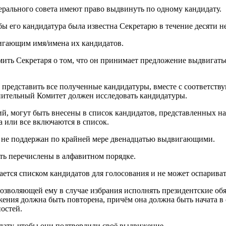
рального совета имеют право выдвинуть по одному кандидату.
ы его кандидатура была известна Секретарю в течение десяти н
игающим имя/имена их кандидатов.
ть Секретаря о том, что он принимает предложение выдвигатьс
н представить все полученные кандидатуры, вместе с соответс
нительный Комитет должен исследовать кандидатуры.
, могут быть внесены в список кандидатов, представленных на 
а или все включаются в список.
ли не поддержан по крайней мере двенадцатью выдвигающими.
ь перечислены в алфавитном порядке.
тся списком кандидатов для голосования и не может оспариват
 позволяющей ему в случае избрания исполнять президентские о
ния должна быть повторена, причём она должна быть начата в 
остей.
дату, чтобы они подтвердили своё выдвижение.