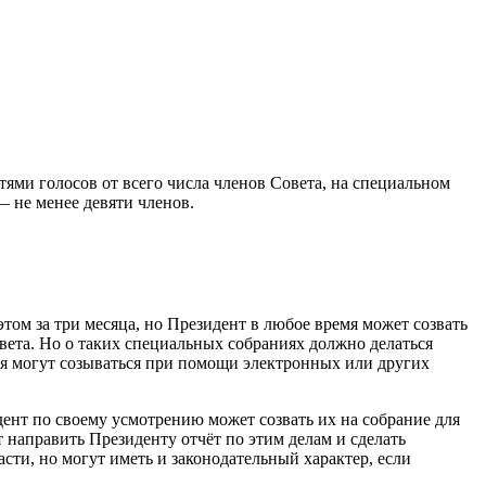
тями голосов от всего числа членов Совета, на специальном
— не менее девяти членов.
этом за три месяца, но Президент в любое время может созвать
вета. Но о таких специальных собраниях должно делаться
ния могут созываться при помощи электронных или других
дент по своему усмотрению может созвать их на собрание для
 направить Президенту отчёт по этим делам и сделать
ти, но могут иметь и законодательный характер, если