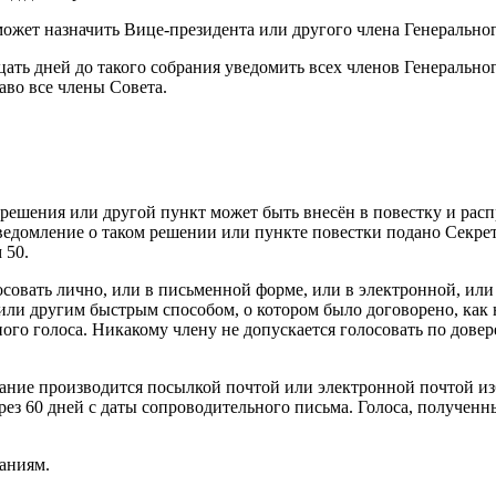
ожет назначить Вице-президента или другого члена Генерального
ать дней до такого собрания уведомить всех членов Генеральног
аво все члены Совета.
 решения или другой пункт может быть внесён в повестку и рас
едомление о таком решении или пункте повестки подано Секрета
 50.
лосовать лично, или в письменной форме, или в электронной, и
 или другим быстрым способом, о котором было договорено, ка
ого голоса. Никакому члену не допускается голосовать по дове
вание производится посылкой почтой или электронной почтой и
рез 60 дней с даты сопроводительного письма. Голоса, полученн
аниям.