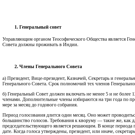
1. Генеральный совет
Управляющим органом Теософического Общества является Генер
Совета должны проживать в Индии.
2. Члены Генерального Совета
a) Президент, Вице-президент, Казначей, Секретарь и генера
Генерального Совета. Срок полномочий тех членов Генерально
б) Генеральный Совет должен включать не менее 5 и не более
членами. Дополнительные члены избираются на три года по п
мере за месяц до годового собрания.
Период голосования длится один месяц. Оно может проводитьс
большинство голосов. Требования к кворуму — такие же, как д
председательствующего является решающим. В конце периода г
дате. Когда голоса утверждены, президент, или иначе, секретар