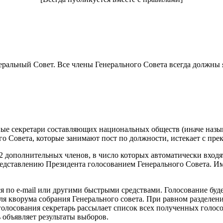
альный Совет. Все члены Генерального Совета всегда должны я
льные секретари составляющих национальных обществ (иначе наз
го Совета, которые занимают пост по должности, истекает с пре
 12 дополнительных членов, в число которых автоматически вхо
редставлению Президента голосованием Генерального Совета. И
я по e-mail или другими быстрыми средствами. Голосование буд
ля кворума собрания Генерального совета. При равном разделени
олосования секретарь рассылает список всех полученных голосо
ь объявляет результаты выборов.