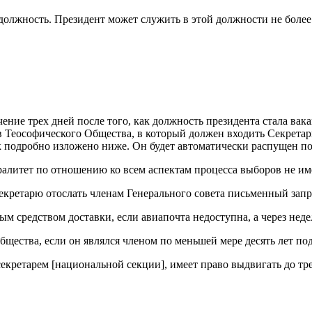
должность. Президент может служить в этой должности не более
течение трех дней после того, как должность президента стала 
 Теософического Общества, в который должен входить Секретар
к подробно изложено ниже. Он будет автоматически распущен по
алитет по отношению ко всем аспектам процесса выборов не им
екретарю отослать членам Генерального совета письменный запр
м средством доставки, если авиапочта недоступна, а через нед
ества, если он являлся членом по меньшей мере десять лет по
кретарем [национальной секции], имеет право выдвигать до тре