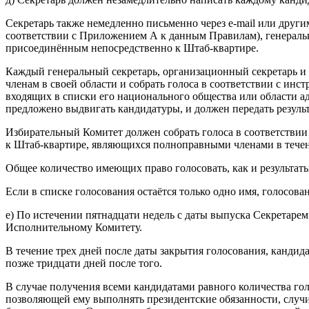
Секретарь также немедленно письменно через e-mail или друг
соответствии с Приложением А к данным Правилам), генеральн
присоединённым непосредственно к Штаб-квартире.
Каждый генеральный секретарь, организационный секретарь и
членам в своей области и собрать голоса в соответствии с и
входящих в списки его национального общества или области а
предложено выдвигать кандидатуры, и должен передать резул
Избирательный Комитет должен собрать голоса в соответствии
к Штаб-квартире, являющихся полноправными членами в течени
Общее количество имеющих право голосовать, как и результаты
Если в списке голосования остаётся только одно имя, голосова
е) По истечении пятнадцати недель с даты выпуска Секретаре
Исполнительному Комитету.
В течение трех дней после даты закрытия голосования, кандид
позже тридцати дней после того.
В случае получения всеми кандидатами равного количества гол
позволяющей ему выполнять президентские обязанности, случи