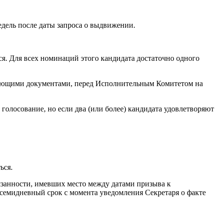
едель после даты запроса о выдвижении.
я. Для всех номинаций этого кандидата достаточно одного
твующими документами, перед Исполнительным Комитетом на
голосование, но если два (или более) кандидата удовлетворяют
ься.
бязанности, имевших место между датами призыва к
семидневный срок с момента уведомления Секретаря о факте