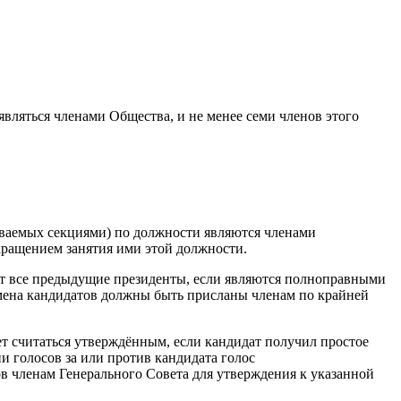
вляться членами Общества, и не менее семи членов этого
ываемых секциями) по должности являются членами
кращением занятия ими этой должности.
дят все предыдущие президенты, если являются полноправными
мена кандидатов должны быть присланы членам по крайней
ет считаться утверждённым, если кандидат получил простое
и голосов за или против кандидата голос
в членам Генерального Совета для утверждения к указанной