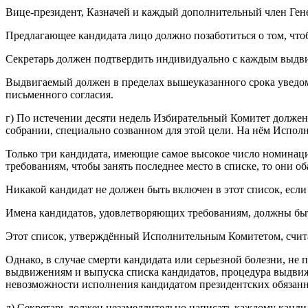
Вице-президент, Казначей и каждый дополнительный член Гене
Предлагающее кандидата лицо должно позаботиться о том, чтоб
Секретарь должен подтвердить индивидуально с каждым выдв
Выдвигаемый должен в пределах вышеуказанного срока уведоми
письменного согласия.
г) По истечении десяти недель Избирательный Комитет долже
собрании, специально созванном для этой цели. На нём Испол
Только три кандидата, имеющие самое высокое число номинаций
требованиям, чтобы занять последнее место в списке, то они об
Никакой кандидат не должен быть включен в этот список, ес
Имена кандидатов, удовлетворяющих требованиям, должны быт
Этот список, утверждённый Исполнительным Комитетом, считае
Однако, в случае смерти кандидата или серьезной болезни, не
выдвижениям и выпуска списка кандидатов, процедура выдвиже
невозможности исполнения кандидатом президентских обязанн
д) Секретарь должен незамедлительно написать каждому канди