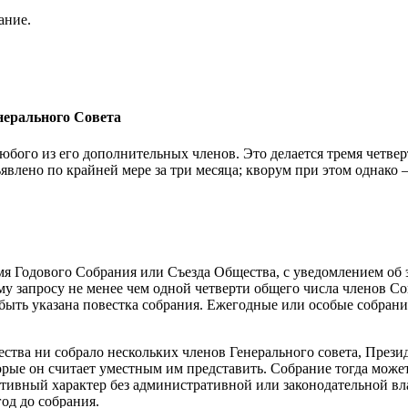
ание.
нерального Совета
юбого из его дополнительных членов. Это делается тремя четвер
явлено по крайней мере за три месяца; кворум при этом однако 
емя Годового Собрания или Съезда Общества, с уведомлением об 
му запросу не менее чем одной четверти общего числа членов Со
а быть указана повестка собрания. Ежегодные или особые собра
ества ни собрало нескольких членов Генерального совета, Прези
рые он считает уместным им представить. Собрание тогда может
ивный характер без административной или законодательной влас
од до собрания.